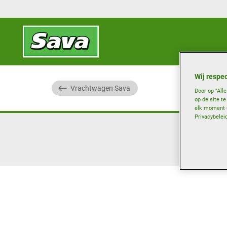
Wij respec
Vrachtwagen Sava
Door op "All
op de site t
elk moment u
Privacybelei