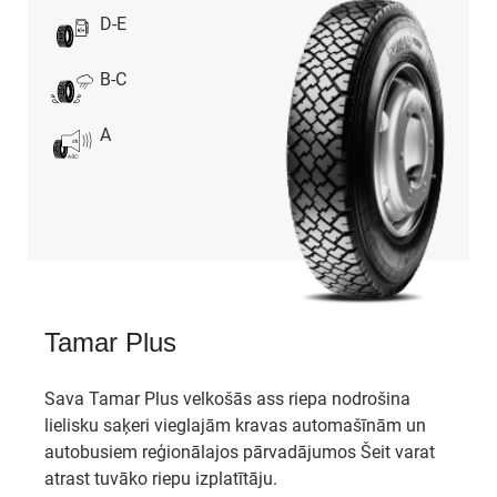
D-E
B-C
A
Tamar Plus
Sava Tamar Plus velkošās ass riepa nodrošina
lielisku saķeri vieglajām kravas automašīnām un
autobusiem reģionālajos pārvadājumos Šeit varat
atrast tuvāko riepu izplatītāju.