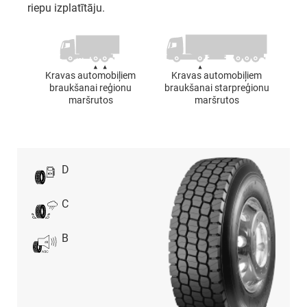
riepu izplatītāju.
Kravas automobiļiem
Kravas automobiļiem
braukšanai reģionu
braukšanai starpreģionu
maršrutos
maršrutos
D
C
B