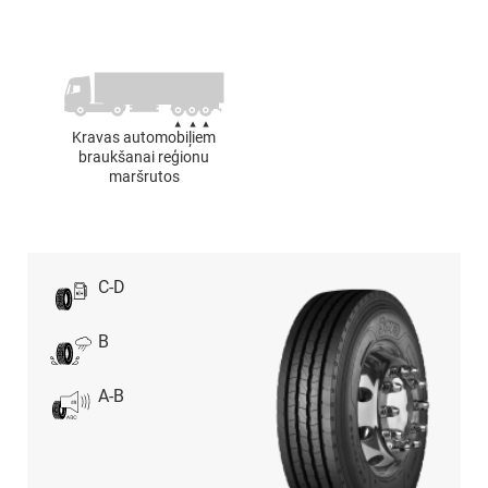
Kravas automobiļiem
braukšanai reģionu
maršrutos
C-D
B
A-B