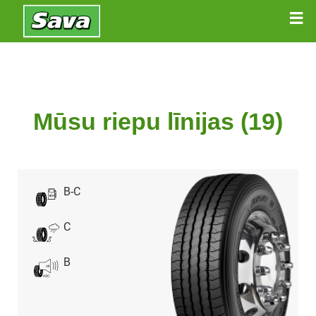
Mūsu riepu līnijas (19)
B-C
C
B