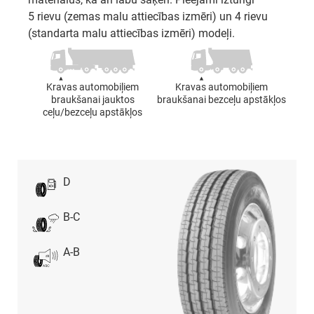
5 rievu (zemas malu attiecības izmēri) un 4 rievu
(standarta malu attiecības izmēri) modeļi.
Kravas automobiļiem
Kravas automobiļiem
braukšanai jauktos
braukšanai bezceļu apstākļos
ceļu/bezceļu apstākļos
D
B-C
A-B