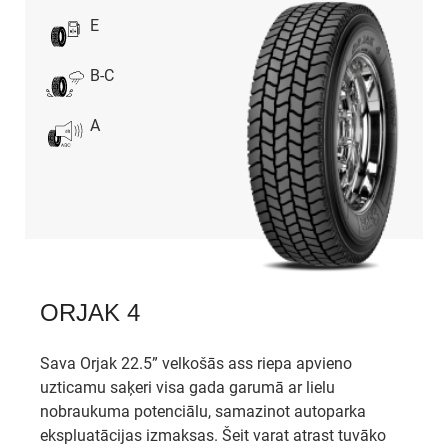
E
B-C
A
ORJAK 4
Sava Orjak 22.5” velkošās ass riepa apvieno
uzticamu saķeri visa gada garumā ar lielu
nobraukuma potenciālu, samazinot autoparka
ekspluatācijas izmaksas. Šeit varat atrast tuvāko