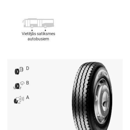
Vietējās satiksmes
autobusiem
D
B
A