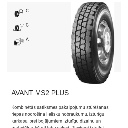
C
C
A
AVANT MS2 PLUS
Kombinētās satiksmes pakalpojumu stūrēšanas
riepas nodrošina lielisku nobraukumu, izturīgu
karkasu, pret bojājumiem izturīgu dizainu un
materiālus, kā arī labu saķeri. Pieejami izturīgi