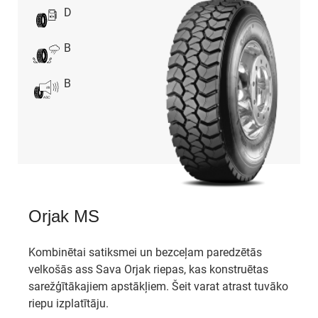
D
B
B
Orjak MS
Kombinētai satiksmei un bezceļam paredzētās
velkošās ass Sava Orjak riepas, kas konstruētas
sarežģītākajiem apstākļiem. Šeit varat atrast tuvāko
riepu izplatītāju.