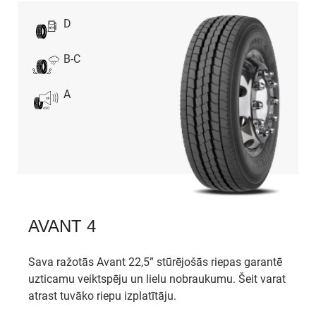
D
B-C
A
AVANT 4
Sava ražotās Avant 22,5” stūrējošās riepas garantē
uzticamu veiktspēju un lielu nobraukumu. Šeit varat
atrast tuvāko riepu izplatītāju.