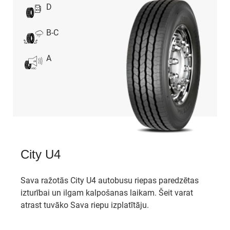
D
B-C
A
City U4
Sava ražotās City U4 autobusu riepas paredzētas
izturībai un ilgam kalpošanas laikam. Šeit varat
atrast tuvāko Sava riepu izplatītāju.