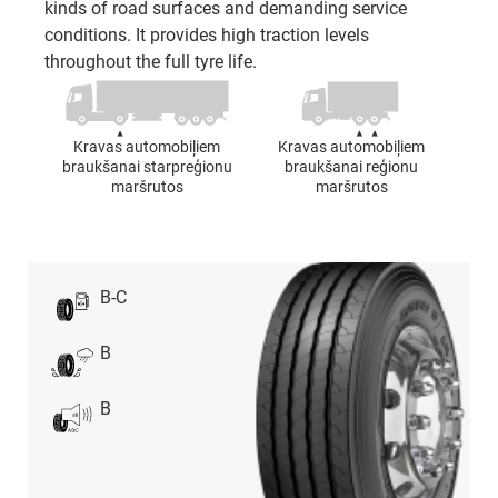
kinds of road surfaces and demanding service
conditions. It provides high traction levels
throughout the full tyre life.
Kravas automobiļiem
Kravas automobiļiem
braukšanai starpreģionu
braukšanai reģionu
maršrutos
maršrutos
B-C
B
B