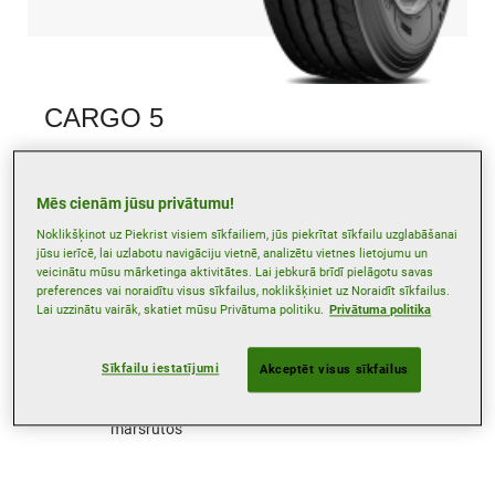
CARGO 5
The CARGO 5 features full 3PMSF marking on all
sizes without compromising on other performance
Mēs cienām jūsu privātumu!
criteria.
Noklikšķinot uz Piekrist visiem sīkfailiem, jūs piekrītat sīkfailu uzglabāšanai
jūsu ierīcē, lai uzlabotu navigāciju vietnē, analizētu vietnes lietojumu un
veicinātu mūsu mārketinga aktivitātes. Lai jebkurā brīdī pielāgotu savas
preferences vai noraidītu visus sīkfailus, noklikšķiniet uz Noraidīt sīkfailus.
Lai uzzinātu vairāk, skatiet mūsu Privātuma politiku.
Privātuma politika
Sīkfailu iestatījumi
Akceptēt visus sīkfailus
Kravas automobiļiem
braukšanai reģionu
maršrutos