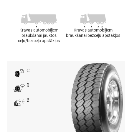
Kravas automobiļiem
Kravas automobiļiem
braukšanai jauktos
braukšanai bezceļu apstākļos
ceļu/bezceļu apstākļos
C
B
B