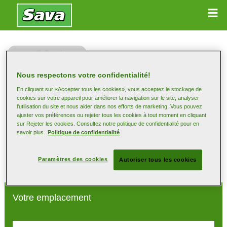
Poids lourd Sava
Nous respectons votre confidentialité!
En cliquant sur «Accepter tous les cookies», vous acceptez le stockage de
cookies sur votre appareil pour améliorer la navigation sur le site, analyser
l'utilisation du site et nous aider dans nos efforts de marketing. Vous pouvez
Trouvez votre revendeur
ajuster vos préférences ou rejeter tous les cookies à tout moment en cliquant
sur Rejeter les cookies. Consultez notre politique de confidentialité pour en
savoir plus.
Politique de confidentialité
Sélectionnez un lieu pour que nous puissions vous indiquer les
revendeurs locaux
Paramètres des cookies
Autoriser tous les cookies
Votre emplacement