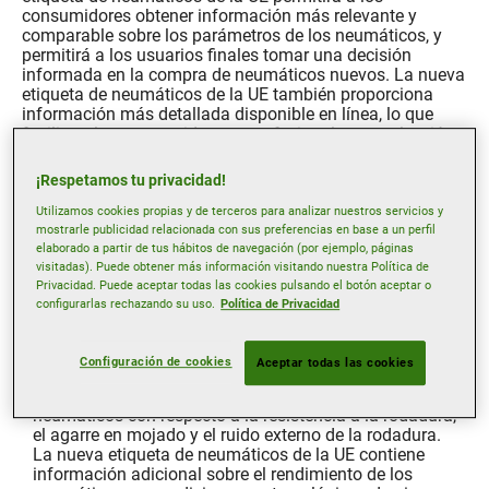
consumidores obtener información más relevante y
comparable sobre los parámetros de los neumáticos, y
permitirá a los usuarios finales tomar una decisión
informada en la compra de neumáticos nuevos. La nueva
etiqueta de neumáticos de la UE también proporciona
información más detallada disponible en línea, lo que
facilita a los consumidores y profesionales una elección
correcta. Hemos preparado una explicación más
detallada de la etiqueta de neumáticos en las siguientes
¡Respetamos tu privacidad!
secciones.
Utilizamos cookies propias y de terceros para analizar nuestros servicios y
mostrarle publicidad relacionada con sus preferencias en base a un perfil
Etiqueta de neumáticos de
elaborado a partir de tus hábitos de navegación (por ejemplo, páginas
visitadas). Puede obtener más información visitando nuestra Política de
la UE: Información general
Privacidad. Puede aceptar todas las cookies pulsando el botón aceptar o
configurarlas rechazando su uso.
Política de Privacidad
La etiqueta de neumáticos de la UE y las clases de
ahorro presentan un nuevo diseño y han cambiado
Configuración de cookies
Aceptar todas las cookies
ligeramente debido a una nueva escala reciente. La
antigua etiqueta estándar solo mostraba las clases de
neumáticos con respecto a la resistencia a la rodadura,
el agarre en mojado y el ruido externo de la rodadura.
La nueva etiqueta de neumáticos de la UE contiene
información adicional sobre el rendimiento de los