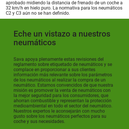
aprobado midiendo la distancia de frenado de un coche a
32 km/h en hielo puro. La normativa para los neumáticos
C2 y C3 aún no se han definido.
Eche un vistazo a nuestros
neumáticos
Sava apoya plenamente estas revisiones del
reglamento sobre etiquetado de neumáticos y se
complace en proporcionar a sus clientes
información más relevante sobre los parámetros
de los neumáticos al realizar la compra de un
neumático. Estamos convencidos de que nuestra
misión es promover la venta de neumáticos con
la mejor seguridad para los consumidores, que
ahorran combustible y representan la protección
medioambiental en todo el sector del neumático.
Nuestros expertos le aconsejarán con mucho
gusto sobre los neumáticos perfectos para su
coche y sus necesidades.