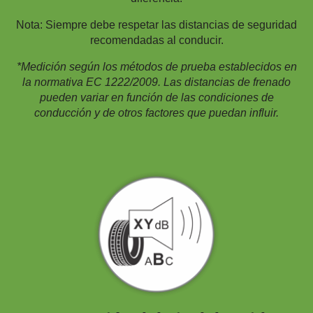
Nota: Siempre debe respetar las distancias de seguridad
recomendadas al conducir.
*Medición según los métodos de prueba establecidos en
la normativa EC 1222/2009. Las distancias de frenado
pueden variar en función de las condiciones de
conducción y de otros factores que puedan influir.