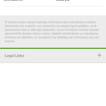
Šī tīmekļa vietne sniedz vispārīgu informāciju tikai orientējošos nolūkos.
Informācija nav saistoša, nav izsmeļoša un nerada līgumsaistības, un tā
jāpārbauda kopā ar attiecīgo pārdevēju. Lai arī Goodyear cenšas regulāri
atjaunināt šīs tīmekļa vietnes saturu, faktiskie piedāvājumi un maksājumu
metodes var atšķirties, un Goodyear nav atbildīgs par informāciju, kas nav
pareiza.
Legal Links