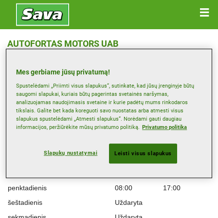
AUTOFORTAS MOTORS UAB
Svajonės G. , 94101 KLAIPĖDA
Mes gerbiame jūsų privatumą!
Žemėlapis
Spustelėdami „Priimti visus slapukus“, sutinkate, kad jūsų įrenginyje būtų
saugomi slapukai, kuriais būtų pagerintas svetainės naršymas,
analizuojamas naudojimasis svetaine ir kurie padėtų mums rinkodaros
tikslais. Galite bet kada koreguoti savo nuostatas arba atmesti visus
Darbo laikas
slapukus spustelėdami „Atmesti slapukus“. Norėdami gauti daugiau
informacijos, peržiūrėkite mūsų privatumo politiką.
Privatumo politika
Montag
08:00
17:00
antradienis
08:00
17:00
Slapukų nustatymai
Leisti visus slapukus
trečiadienis
08:00
17:00
ketvirtadienis
08:00
17:00
penktadienis
08:00
17:00
šeštadienis
Uždaryta
sekmadienis
Uždaryta