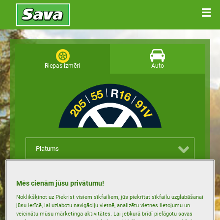
Riepas izmēri
Auto
Platums
Augstums
Mēs cienām jūsu privātumu!
Noklikšķinot uz Piekrist visiem sīkfailiem, jūs piekrītat sīkfailu uzglabāšanai
Riepu diska izmērs
jūsu ierīcē, lai uzlabotu navigāciju vietnē, analizētu vietnes lietojumu un
veicinātu mūsu mārketinga aktivitātes. Lai jebkurā brīdī pielāgotu savas