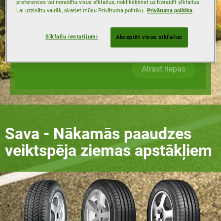
preferences vai noraidītu visus sīkfailus, noklikšķiniet uz Noraidīt sīkfailus.
Lai uzzinātu vairāk, skatiet mūsu Privātuma politiku.
Privātuma politika
Kravnesības indekss
Sīkfailu iestatījumi
Akceptēt visus sīkfailus
Ātruma indekss
Atrast riepas
Sava - Nākamās paaudzes
veiktspēja ziemas apstākļiem