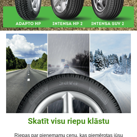
Skatīt visu riepu klāstu
Riepas par pieņemamu cenu, kas piemērotas jūsu