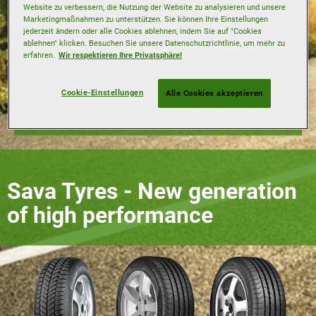
Website zu verbessern, die Nutzung der Website zu analysieren und unsere
Marketingmaßnahmen zu unterstützen. Sie können Ihre Einstellungen
Lastindex
jederzeit ändern oder alle Cookies ablehnen, indem Sie auf "Cookies
ablehnen" klicken. Besuchen Sie unsere Datenschutzrichtlinie, um mehr zu
erfahren.
Wir respektieren Ihre Privatsphäre!
Geschwindigkeitsindex
Cookie-Einstellungen
Alle Cookies akzeptieren
Reifensuche
Sava Tyres - New generation
of high performance