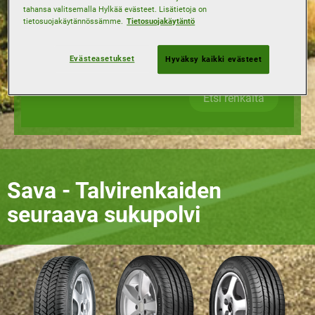
tahansa valitsemalla Hylkää evästeet. Lisätietoja on
Kuormitusluokka
tietosuojakäytännössämme.
Tietosuojakäytäntö
Evästeasetukset
Hyväksy kaikki evästeet
Nopeusluokka
Etsi renkaita
Sava - Talvirenkaiden
seuraava sukupolvi