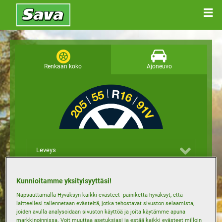
Renkaan koko
Ajoneuvo
Leveys
Korkeus
Kunnioitamme yksityisyyttäsi!
Napsauttamalla Hyväksyn kaikki evästeet -painiketta hyväksyt, että
laitteellesi tallennetaan evästeitä, jotka tehostavat sivuston selaamista,
Vanteen koko
joiden avulla analysoidaan sivuston käyttöä ja joita käytämme apuna
markkinoinnissa. Voit muuttaa asetuksiasi ja estää kaikki evästeet milloin