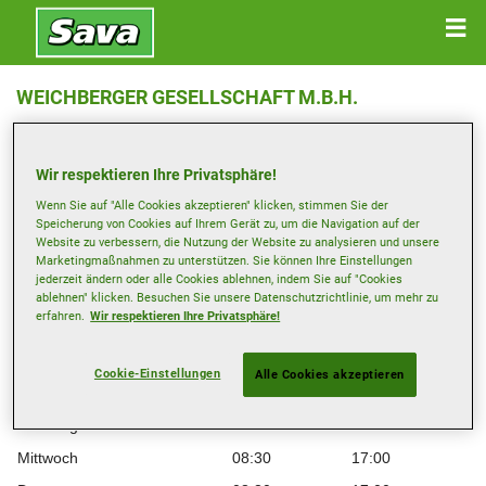
WEICHBERGER GESELLSCHAFT M.B.H.
Dieselstrasse 9 , 3362 Mauer/Amstetten
Wir respektieren Ihre Privatsphäre!
Anfahrtsbeschreibung
Wenn Sie auf "Alle Cookies akzeptieren" klicken, stimmen Sie der
Speicherung von Cookies auf Ihrem Gerät zu, um die Navigation auf der
Website zu verbessern, die Nutzung der Website zu analysieren und unsere
Telefonnummer anzeigen
Marketingmaßnahmen zu unterstützen. Sie können Ihre Einstellungen
jederzeit ändern oder alle Cookies ablehnen, indem Sie auf "Cookies
andreas.ellmauer@weichberger.at
ablehnen" klicken. Besuchen Sie unsere Datenschutzrichtlinie, um mehr zu
erfahren.
Wir respektieren Ihre Privatsphäre!
Besuchen Sie die Website des Händlers
Öffnungszeiten
Cookie-Einstellungen
Alle Cookies akzeptieren
Montag
08:30
17:00
Dienstag
08:30
17:00
Mittwoch
08:30
17:00