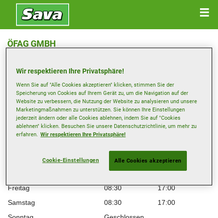
ÖFAG GMBH
Naglerweg 17 , 5600 St.Johann im Pongau
Wir respektieren Ihre Privatsphäre!
Anfahrtsbeschreibung
Wenn Sie auf "Alle Cookies akzeptieren" klicken, stimmen Sie der
Speicherung von Cookies auf Ihrem Gerät zu, um die Navigation auf der
Website zu verbessern, die Nutzung der Website zu analysieren und unsere
Marketingmaßnahmen zu unterstützen. Sie können Ihre Einstellungen
Öffnungszeiten
jederzeit ändern oder alle Cookies ablehnen, indem Sie auf "Cookies
ablehnen" klicken. Besuchen Sie unsere Datenschutzrichtlinie, um mehr zu
Montag
08:30
17:00
erfahren.
Wir respektieren Ihre Privatsphäre!
Dienstag
08:30
17:00
Mittwoch
08:30
17:00
Cookie-Einstellungen
Alle Cookies akzeptieren
Donnerstag
08:30
17:00
Freitag
08:30
17:00
Samstag
08:30
17:00
Sonntag
Geschlossen