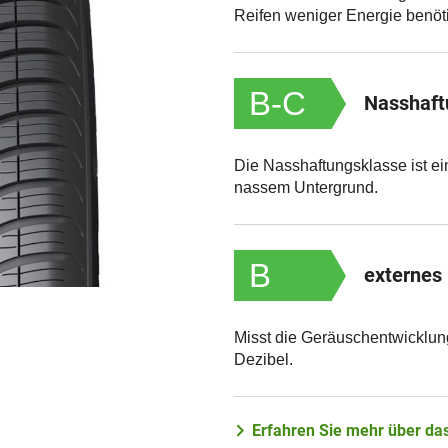
Reifen weniger Energie benöti
B-C
Nasshaft
Die Nasshaftungsklasse ist ei
nassem Untergrund.
B
externes
Misst die Geräuschentwicklun
Dezibel.
Erfahren Sie mehr über das