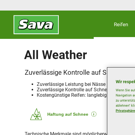
Reifen
All Weather
Zuverlässige Kontrolle auf Schnee
Wir respek
Zuverlässige Leistung bei Nässe
Zuverlässige Kontrolle auf Schnee
Wenn Sie auf
Kostengünstige Reifen: langlebig bei geringem
Navigation a
zu unterstüt
ablehnen" kl
Privatsphäre
Haftung auf Schnee
Technische Merkmale sind möglicherweise nur für 