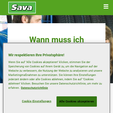
Wann muss ich
meine Reifen
Wir respektieren Ihre Privatsphäre!
wechseln?
Wenn Sie auf "Alle Cookies akzeptieren" klicken, stimmen Sie der
Speicherung von Cookies auf Ihrem Gerät zu, um die Navigation auf der
Website zu verbessern, die Nutzung der Website zu analysieren und unsere
Marketingmaßnahmen zu unterstützen. Sie können Ihre Einstellungen
jederzeit ändern oder alle Cookies ablehnen, indem Sie auf "Cookies
ablehnen" klicken. Besuchen Sie unsere Datenschutzrichtlinie, um mehr zu
Wie bereits in den vorherigen Kapiteln besprochen, ist die
erfahren.
Datenschutzrichtlinie
Laufleistung eines Reifen von sehr vielen
unterschiedlichen Faktoren abhängig. Daraus ergibt sich
die Tatsache, dass man hier keine festen Vorgaben
Cookie-Einstellungen
Alle Cookies akzeptieren
machen kann, denn jeder Reifen unterliegt dem Verschleiß
oder kann wegen einer Beschädigung vorzeitig