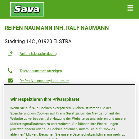
REIFEN NAUMANN INH. RALF NAUMANN
Stadtring 14C , 01920 ELSTRA
Anfahrtsbeschreibung
Telefonnummer anzeigen
Reifen.Naumann@t-online.de
Öffnungszeiten
Wir respektieren Ihre Privatsphäre!
Montag
07:00-12:00
13:00-18:00
Wenn Sie auf "Alle Cookies akzeptieren" klicken, stimmen Sie der
Dienstag
07:00-12:00
13:00-18:00
Speicherung von Cookies auf Ihrem Gerät zu, um die Navigation auf der
Website zu verbessern, die Nutzung der Website zu analysieren und unsere
Mittwoch
07:00-12:00
13:00-18:00
Marketingmaßnahmen zu unterstützen. Sie können Ihre Einstellungen
jederzeit ändern oder alle Cookies ablehnen, indem Sie auf "Cookies
Donnerstag
07:00-12:00
13:00-18:00
ablehnen" klicken. Besuchen Sie unsere Datenschutzrichtlinie, um mehr zu