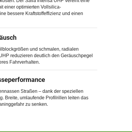
ffkosten. Der Sava Intensa UHP vereint eine
 einer optimierten Vollsilica-
ne bessere Kraftstoffeffizienz und einen
räusch
filblockgrößen und schmalen, radialen
a UHP reduzieren deutlich den Geräuschpegel
eres Fahrverhalten.
sseperformance
gennassen Straßen – dank der speziellen
. Breite, umlaufende Profilrillen leiten das
aninggefahr zu senken.