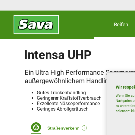
Reifen
Intensa UHP
Ein Ultra High Performance Sommerre
außergewöhnlichem Handling auf tro
Wir respek
Gutes Trockenhandling
Wenn Sie auf
Geringerer Kraftstoffverbrauch
Navigation a
Exzellente Nässeperformance
zu unterstüt
Geringes Abrollgeräusch
ablehnen" kl
Straßenverkehr