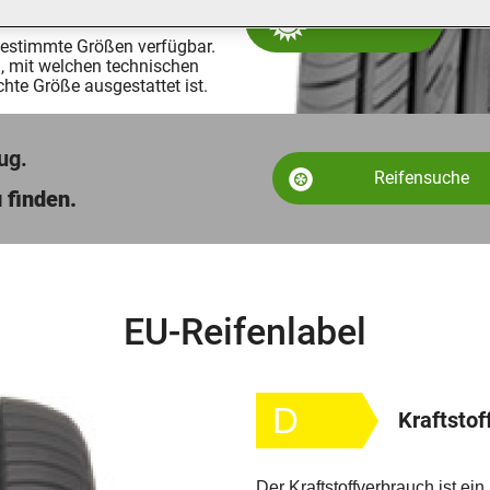
Sommerreifen
bestimmte Größen verfügbar.
, mit welchen technischen
hte Größe ausgestattet ist.
ug.
Reifensuche
 finden.
EU-Reifenlabel
D
Kraftstof
Der Kraftstoffverbrauch ist e