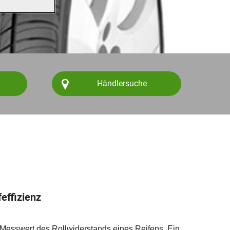
Händlersuche
feffizienz
in Messwert des Rollwiderstands eines Reifens. Ein