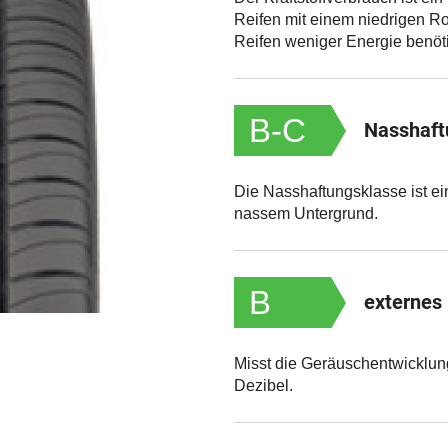
Reifen mit einem niedrigen Roll
Reifen weniger Energie benöti
B-C
Nasshaft
Die Nasshaftungsklasse ist ei
nassem Untergrund.
B
externes
Misst die Geräuschentwicklun
Dezibel.