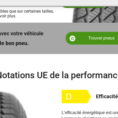
les que sur certaines tailles,
voir plus.
avec votre véhicule
Trouver pneus
le bon pneu.
otations UE de la performanc
D
Efficacit
L’efficacité énergétique est u