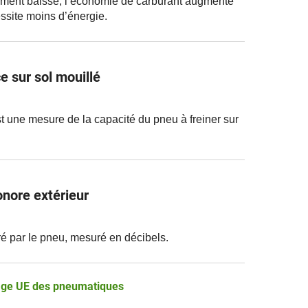
lement baisse, l’économie de carburant augmente
ssite moins d’énergie.
 sur sol mouillé
t une mesure de la capacité du pneu à freiner sur
nore extérieur
é par le pneu, mesuré en décibels.
etage UE des pneumatiques