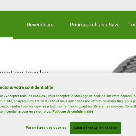
Revendeurs
Pourquoi choisir Sava
Tou
mant par tous les
ectons votre confidentialité!
sur «Accepter tous les cookies», vous acceptez le stockage de cookies sur votre appareil p
tout au long de l'année
r le site, analyser l'utilisation du site et nous aider dans nos efforts de marketing. Vous p
ces ou rejeter tous les cookies à tout moment en cliquant sur Rejeter les cookies. Consul
confidentialité pour en savoir plus.
Politique de confidentialité
Paramètres des cookies
Autoriser tous les cookies
Adhérence sur la neige
Toutes saisons