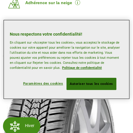
Adhérence sur la neige
Protection de la jante
Nous respectons votre confidentialité!
En cliquant sur «Accepter tous les cookies», vous acceptez le stockage de
cookies sur votre appareil pour améliorer la navigation sur le site, analyser
Les caractéristiques techniques peuvent être disponibles
l'utilisation du site et nous aider dans nos efforts de marketing. Vous
que sur certaines tailles, utilisez notre outil de recherche de
pouvez ajuster vos préférences ou rejeter tous les cookies à tout moment
pneus pour en savoir plus.
en cliquant sur Rejeter les cookies. Consultez notre politique de
confidentialité pour en savoir plus.
Politique de confidentialité
Paramètres des cookies
Autoriser tous les cookies
Hiver