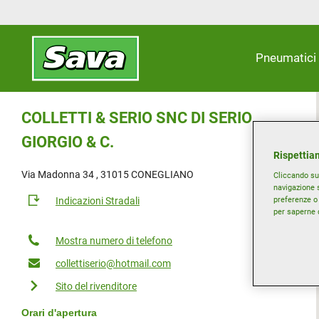
Pneumatici
COLLETTI & SERIO SNC DI SERIO
GIORGIO & C.
Rispettiam
Via Madonna 34 , 31015 CONEGLIANO
Cliccando su 
navigazione s
preferenze o 
Indicazioni Stradali
per saperne d
Mostra numero di telefono
collettiserio@hotmail.com
Sito del rivenditore
Orari d'apertura