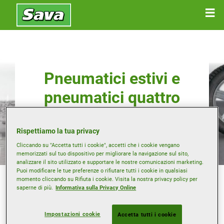
Pneumatici estivi e
pneumatici quattro
stagioni
Rispettiamo la tua privacy
Cliccando su "Accetta tutti i cookie", accetti che i cookie vengano
memorizzati sul tuo dispositivo per migliorare la navigazione sul sito,
analizzare il sito utilizzato e supportare le nostre comunicazioni marketing.
Puoi modificare le tue preferenze o rifiutare tutti i cookie in qualsiasi
Alcuni conducenti ritengono che un treno di pneumatici
momento cliccando su Rifiuta i cookie. Visita la nostra privacy policy per
estivi specifici sia maggiormente adatto rispetto a un
saperne di più.
Informativa sulla Privacy Online
singolo treno di pneumatici quattro stagioni. Esaminiamo
i vantaggi e gli svantaggi di entrambe le opzioni.
Impostazioni cookie
Accetta tutti i cookie
Pneumatici estivi: gli pneumatici destinati all'uso durante