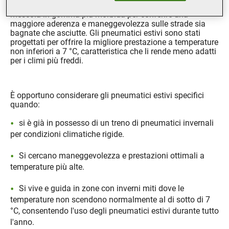
i mesi estivi vengono normalmente realizzati con una
mescola in gomma più morbida per conferire una
maggiore aderenza e maneggevolezza sulle strade sia
bagnate che asciutte. Gli pneumatici estivi sono stati
progettati per offrire la migliore prestazione a temperature
non inferiori a 7 °C, caratteristica che li rende meno adatti
per i climi più freddi.
È opportuno considerare gli pneumatici estivi specifici
quando:
si è già in possesso di un treno di pneumatici invernali
per condizioni climatiche rigide.
Si cercano maneggevolezza e prestazioni ottimali a
temperature più alte.
Si vive e guida in zone con inverni miti dove le
temperature non scendono normalmente al di sotto di 7
°C, consentendo l'uso degli pneumatici estivi durante tutto
l'anno.