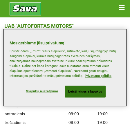
UAB "AUTOFORTAS MOTORS"
9-Ojo Forto G. 47, 48100 KAUNAS
Mes gerbiame jūsų privatumą!
Žemėlapis
Spustelėdami „Priimti visus slapukus“, sutinkate, kad jūsų įrenginyje būtų
saugomi slapukai, kuriais būtų pagerintas svetainės naršymas,
analizuojamas naudojimasis svetaine ir kurie padėtų mums rinkodaros
tikslais. Galite bet kada koreguoti savo nuostatas arba atmesti visus
Peržiūrėti telefono numerį
slapukus spustelėdami „Atmesti slapukus“. Norėdami gauti daugiau
info@autofortasmotors.lt
informacijos, peržiūrėkite mūsų privatumo politiką.
Privatumo politika
Platintojo interneto svetainė
Slapukų nustatymai
Leisti visus slapukus
Darbo laikas
Montag
09:00
19:00
antradienis
09:00
19:00
trečiadienis
09:00
19:00