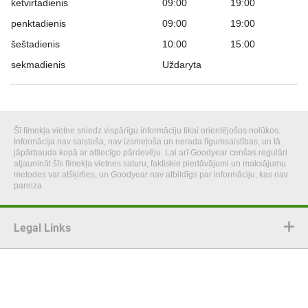
ketvirtadienis
09:00
19:00
penktadienis
09:00
19:00
šeštadienis
10:00
15:00
sekmadienis
Uždaryta
Šī tīmekļa vietne sniedz vispārīgu informāciju tikai orientējošos nolūkos.
Informācija nav saistoša, nav izsmeļoša un nerada līgumsaistības, un tā
jāpārbauda kopā ar attiecīgo pārdevēju. Lai arī Goodyear cenšas regulāri
atjaunināt šīs tīmekļa vietnes saturu, faktiskie piedāvājumi un maksājumu
metodes var atšķirties, un Goodyear nav atbildīgs par informāciju, kas nav
pareiza.
Legal Links