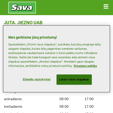
JUTA. JIEZNO UAB
Vilniaus G. 1, 74130 JURBARKAS
Mes gerbiame jūsų privatumą!
Žemėlapis
Spustelėdami „Priimti visus slapukus“, sutinkate, kad jūsų įrenginyje būtų
saugomi slapukai, kuriais būtų pagerintas svetainės naršymas,
analizuojamas naudojimasis svetaine ir kurie padėtų mums rinkodaros
tikslais. Galite bet kada koreguoti savo nuostatas arba atmesti visus
Peržiūrėti telefono numerį
slapukus spustelėdami „Atmesti slapukus“. Norėdami gauti daugiau
jurbarkas@juta.lt
informacijos, peržiūrėkite mūsų privatumo politiką.
Privatumo politika
Platintojo interneto svetainė
Slapukų nustatymai
Leisti visus slapukus
Darbo laikas
Montag
08:00
17:00
antradienis
08:00
17:00
trečiadienis
08:00
17:00