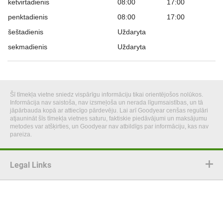
ketvirtadienis
08:00
17:00
penktadienis
08:00
17:00
šeštadienis
Uždaryta
sekmadienis
Uždaryta
Šī tīmekļa vietne sniedz vispārīgu informāciju tikai orientējošos nolūkos.
Informācija nav saistoša, nav izsmeļoša un nerada līgumsaistības, un tā
jāpārbauda kopā ar attiecīgo pārdevēju. Lai arī Goodyear cenšas regulāri
atjaunināt šīs tīmekļa vietnes saturu, faktiskie piedāvājumi un maksājumu
metodes var atšķirties, un Goodyear nav atbildīgs par informāciju, kas nav
pareiza.
Legal Links