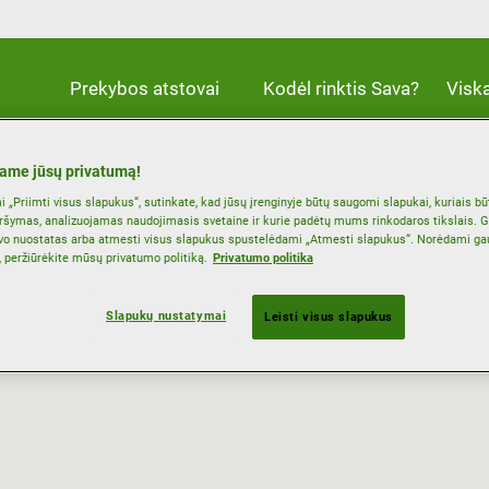
Prekybos atstovai
Kodėl rinktis Sava?
Visk
ame jūsų privatumą!
 „Priimti visus slapukus“, sutinkate, kad jūsų įrenginyje būtų saugomi slapukai, kuriais b
ršymas, analizuojamas naudojimasis svetaine ir kurie padėtų mums rinkodaros tikslais. G
vo nuostatas arba atmesti visus slapukus spustelėdami „Atmesti slapukus“. Norėdami ga
, peržiūrėkite mūsų privatumo politiką.
Privatumo politika
Slapukų nustatymai
Leisti visus slapukus