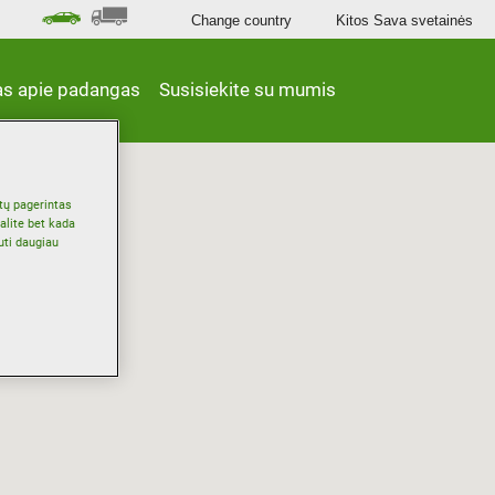
Change country
Kitos Sava svetainės
as apie padangas
Susisiekite su mumis
ūtų pagerintas
alite bet kada
uti daugiau