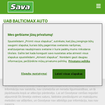
UAB BALTICMAX AUTO
Jono Karolio Chodkevičiaus G. 11, 97130 KRETINGA
Mes gerbiame jūsų privatumą!
Žemėlapis
Spustelėdami „Priimti visus slapukus“, sutinkate, kad jūsų įrenginyje būtų
saugomi slapukai, kuriais būtų pagerintas svetainės naršymas,
analizuojamas naudojimasis svetaine ir kurie padėtų mums rinkodaros
tikslais. Galite bet kada koreguoti savo nuostatas arba atmesti visus
Peržiūrėti telefono numerį
slapukus spustelėdami „Atmesti slapukus“. Norėdami gauti daugiau
info@ratai4.lt
informacijos, peržiūrėkite mūsų privatumo politiką.
Privatumo politika
Platintojo interneto svetainė
Slapukų nustatymai
Leisti visus slapukus
Šī tīmekļa vietne sniedz vispārīgu informāciju tikai orientējošos nolūkos.
Informācija nav saistoša, nav izsmeļoša un nerada līgumsaistības, un tā
jāpārbauda kopā ar attiecīgo pārdevēju. Lai arī Goodyear cenšas regulāri
atjaunināt šīs tīmekļa vietnes saturu, faktiskie piedāvājumi un maksājumu
metodes var atšķirties, un Goodyear nav atbildīgs par informāciju, kas nav
pareiza.