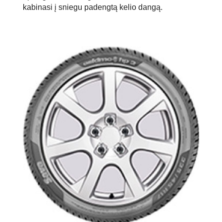
kabinasi į sniegu padengtą kelio dangą.