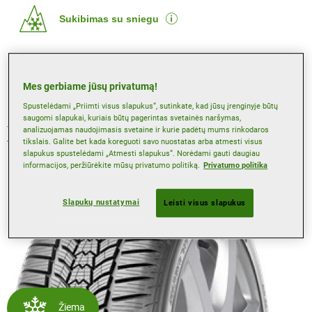
Sukibimas su sniegu
Ratlankio apsaugos priemonė
Mes gerbiame jūsų privatumą!
Spustelėdami „Priimti visus slapukus“, sutinkate, kad jūsų įrenginyje būtų
saugomi slapukai, kuriais būtų pagerintas svetainės naršymas,
Tam tikros technologijos gali būti išskirtinai tik tam
analizuojamas naudojimasis svetaine ir kurie padėtų mums rinkodaros
tikslais. Galite bet kada koreguoti savo nuostatas arba atmesti visus
tikruose dydžiuose. Pasinaudokite mūsų padangų paieška,
slapukus spustelėdami „Atmesti slapukus“. Norėdami gauti daugiau
kad sužinotumėte detaliau.
informacijos, peržiūrėkite mūsų privatumo politiką.
Privatumo politika
Slapukų nustatymai
Leisti visus slapukus
Žiema