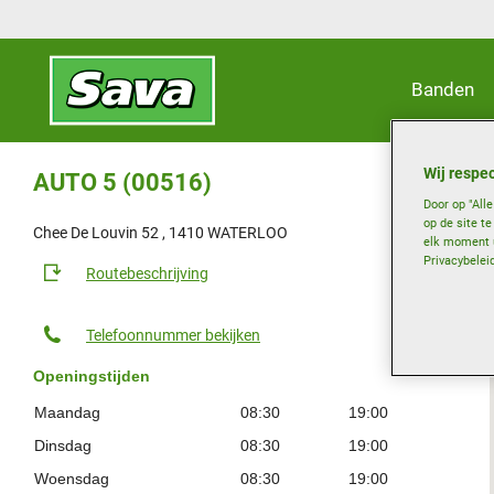
Banden
Wij respec
AUTO 5 (00516)
Door op "All
op de site t
Chee De Louvin 52 , 1410 WATERLOO
elk moment u
Privacybelei
Routebeschrijving
Telefoonnummer bekijken
Openingstijden
Maandag
08:30
19:00
Dinsdag
08:30
19:00
Woensdag
08:30
19:00