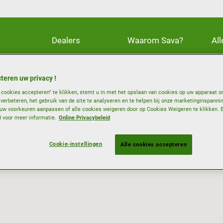
Dealers
Waarom Sava?
Al
teren uw privacy !
e cookies accepteren" te klikken, stemt u in met het opslaan van cookies op uw apparaat o
e verbeteren, het gebruik van de site te analyseren en te helpen bij onze marketinginspanni
w voorkeuren aanpassen of alle cookies weigeren door op Cookies Weigeren te klikken. 
d voor meer informatie.
Online Privacybeleid
Cookie-instellingen
Alle cookies accepteren