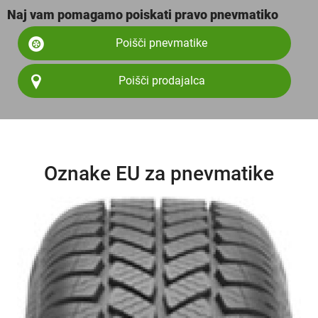
Naj vam pomagamo poiskati pravo pnevmatiko
Poišči pnevmatike
Poišči prodajalca
Oznake EU za pnevmatike