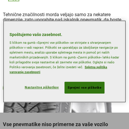
Tehnične značilnosti morda veljajo samo za nekatere
dimenzije, zato uporabite naš iskalnik pnevmatik, da boste
izvedeli več.
Spoštujemo vašo zasebnost.
S klikom na gumb »Sprejmi vse piškotke« se strinjate s shranjevanjem
piškotkov v vaši napravi. Piškotki se uporabljajo za izboljšanje navigacije po
spletnem mestu, analizo uporabe spletnega mesta in pomoč pri naših
marketinških prizadevanjih. S klikom na gumb »Zavrni piškotke« lahko kadar
koli prilagodite svoje nastavitve ali zavrnete vse piškotke. Oglejte si našo
Politiko varovanja zasebnosti, če želite izvedeti več.
Spletna politika
varovanja zasebnosti
Celoletne
Nastavitve piškotkov
Sprejmi vse piškotke
Vse pnevmatike niso primerne za vaše vozilo