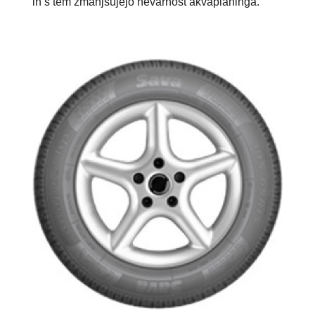
in s tem zmanjšujejo nevarnost akvaplaninga.