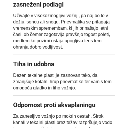
zasneženi podlagi
Uživajte v visokozmogljivi vožnji, pa naj bo to v
dežju, soncu ali snegu. Pnevmatika se prilagaja
vremenskim spremembam, ki jih prinašajo letni
časi, ob čemer zagotavlja pravšnjo togost poleti,
medtem ko pozimi ostaja upogljiva ter s tem
ohranja dobro vodljivost.
Tiha in udobna
Dezen tekalne plasti je zasnovan tako, da
zmanjšuje kotalni hrup pnevmatike ter vam s tem
omogoča gladko in tiho vožnjo.
Odpornost proti akvaplaningu
Za zanesljivo vožnjo po mokrih cestah. Široki
kanali v tekalni plasti brez težav razpršujejo vodo