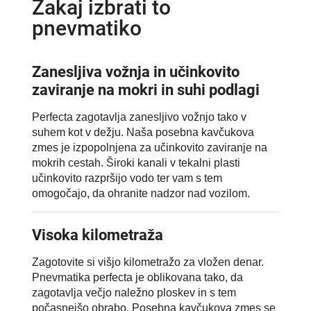
Zakaj izbrati to
pnevmatiko
Zanesljiva vožnja in učinkovito
zaviranje na mokri in suhi podlagi
Perfecta zagotavlja zanesljivo vožnjo tako v
suhem kot v dežju. Naša posebna kavčukova
zmes je izpopolnjena za učinkovito zaviranje na
mokrih cestah. Široki kanali v tekalni plasti
učinkovito razpršijo vodo ter vam s tem
omogočajo, da ohranite nadzor nad vozilom.
Visoka kilometraža
Zagotovite si višjo kilometražo za vložen denar.
Pnevmatika perfecta je oblikovana tako, da
zagotavlja večjo naležno ploskev in s tem
počasnejšo obrabo. Posebna kavčukova zmes se