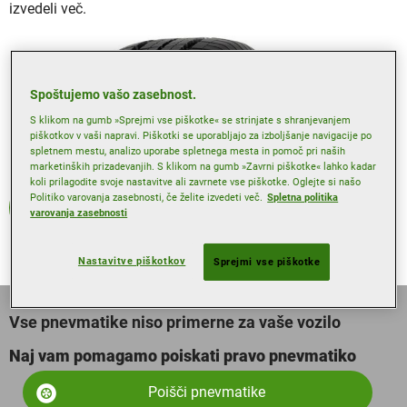
izvedeli več.
Spoštujemo vašo zasebnost.
S klikom na gumb »Sprejmi vse piškotke« se strinjate s shranjevanjem
piškotkov v vaši napravi. Piškotki se uporabljajo za izboljšanje navigacije po
spletnem mestu, analizo uporabe spletnega mesta in pomoč pri naših
marketinških prizadevanjih. S klikom na gumb »Zavrni piškotke« lahko kadar
koli prilagodite svoje nastavitve ali zavrnete vse piškotke. Oglejte si našo
Politiko varovanja zasebnosti, če želite izvedeti več.
Spletna politika
Letne
varovanja zasebnosti
Nastavitve piškotkov
Sprejmi vse piškotke
Vse pnevmatike niso primerne za vaše vozilo
Naj vam pomagamo poiskati pravo pnevmatiko
Poišči pnevmatike