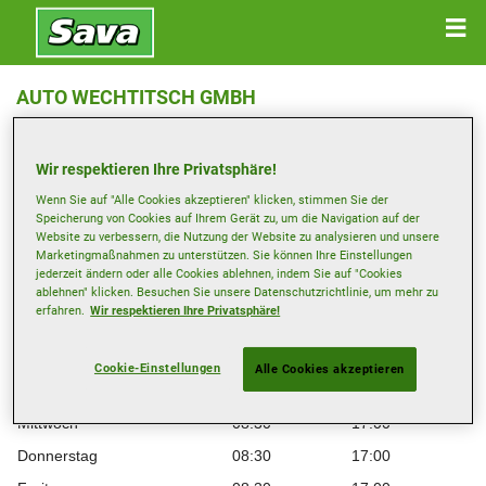
AUTO WECHTITSCH GMBH
Wasserwerkstr. 42 , 8430 Leibnitz
Wir respektieren Ihre Privatsphäre!
Anfahrtsbeschreibung
Wenn Sie auf "Alle Cookies akzeptieren" klicken, stimmen Sie der
Speicherung von Cookies auf Ihrem Gerät zu, um die Navigation auf der
Website zu verbessern, die Nutzung der Website zu analysieren und unsere
Telefonnummer anzeigen
Marketingmaßnahmen zu unterstützen. Sie können Ihre Einstellungen
jederzeit ändern oder alle Cookies ablehnen, indem Sie auf "Cookies
e.wechtitsch@wechtitsch.com
ablehnen" klicken. Besuchen Sie unsere Datenschutzrichtlinie, um mehr zu
erfahren.
Wir respektieren Ihre Privatsphäre!
Öffnungszeiten
Montag
08:30
17:00
Cookie-Einstellungen
Alle Cookies akzeptieren
Dienstag
08:30
17:00
Mittwoch
08:30
17:00
Donnerstag
08:30
17:00