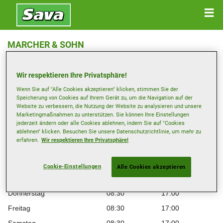
MARCHER & SOHN
Wiener Str. 53-55 , 8600 Bruck / Mur
Wir respektieren Ihre Privatsphäre!
Anfahrtsbeschreibung
Wenn Sie auf "Alle Cookies akzeptieren" klicken, stimmen Sie der
Speicherung von Cookies auf Ihrem Gerät zu, um die Navigation auf der
Website zu verbessern, die Nutzung der Website zu analysieren und unsere
Telefonnummer anzeigen
Marketingmaßnahmen zu unterstützen. Sie können Ihre Einstellungen
jederzeit ändern oder alle Cookies ablehnen, indem Sie auf "Cookies
ablehnen" klicken. Besuchen Sie unsere Datenschutzrichtlinie, um mehr zu
Öffnungszeiten
erfahren.
Wir respektieren Ihre Privatsphäre!
Montag
08:30
17:00
Dienstag
08:30
17:00
Cookie-Einstellungen
Alle Cookies akzeptieren
Mittwoch
08:30
17:00
Donnerstag
08:30
17:00
Freitag
08:30
17:00