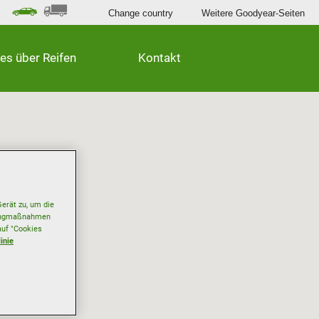
Change country
Weitere Goodyear-Seiten
les über Reifen
Kontakt
erät zu, um die
etingmaßnahmen
auf "Cookies
inie