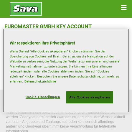
EUROMASTER GMBH KEY ACCOUNT
Ringstr. 13 , 26789 LEER
Wir respektieren Ihre Privatsphäre!
Anfahrtsbeschreibung
Wenn Sie auf "Alle Cookies akzeptieren" klicken, stimmen Sie der
Speicherung von Cookies auf Ihrem Gerät zu, um die Navigation auf der
Website zu verbessern, die Nutzung der Website zu analysieren und unsere
Marketingmaßnahmen zu unterstützen. Sie können Ihre Einstellungen
Telefonnummer anzeigen
jederzeit ändern oder alle Cookies ablehnen, indem Sie auf "Cookies
ablehnen" klicken. Besuchen Sie unsere Datenschutzrichtlinie, um mehr zu
Besuchen Sie die Website des Händlers
erfahren.
Datenschutzrichtlinie
Cookie-Einstellungen
Alle Cookies akzeptieren
Die Informationen auf dieser Website sind allgemeiner Natur und dienen
ausschließlich zur Orientierung. Die angegebenen Informationen sind nicht
bindend, erheben keinen Anspruch auf Vollständigkeit, haben keinen
Vertragscharakter und sollten beim maßgeblichen Händler überprüft
werden. Goodyear bemüht sich zwar darum, den Inhalt der Website aktuell
zu halten, Angebote und Zahlungsmethoden können sich allerdings
ändern und Goodyear übernimmt keine Verantwortung für fehlerhafte
Informationen.