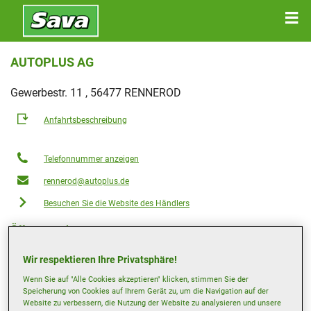
AUTOPLUS AG
Gewerbestr. 11 , 56477 RENNEROD
Anfahrtsbeschreibung
Telefonnummer anzeigen
rennerod@autoplus.de
Besuchen Sie die Website des Händlers
Öffnungszeiten
Montag
07:30
18:30
Wir respektieren Ihre Privatsphäre!
Dienstag
07:30
18:30
Wenn Sie auf "Alle Cookies akzeptieren" klicken, stimmen Sie der
Speicherung von Cookies auf Ihrem Gerät zu, um die Navigation auf der
Mittwoch
07:30
18:30
Website zu verbessern, die Nutzung der Website zu analysieren und unsere