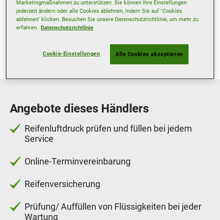
Donnerstag
07:30
18:30
Marketingmaßnahmen zu unterstützen. Sie können Ihre Einstellungen
jederzeit ändern oder alle Cookies ablehnen, indem Sie auf "Cookies
Freitag
07:30
18:30
ablehnen" klicken. Besuchen Sie unsere Datenschutzrichtlinie, um mehr zu
erfahren.
Datenschutzrichtlinie
Samstag
08:30
14:00
Sonntag
Geschlossen
Cookie-Einstellungen
Alle Cookies akzeptieren
Angebote dieses Händlers
Reifenluftdruck prüfen und füllen bei jedem
Service
Online-Terminvereinbarung
Reifenversicherung
Prüfung/ Auffüllen von Flüssigkeiten bei jeder
Wartung