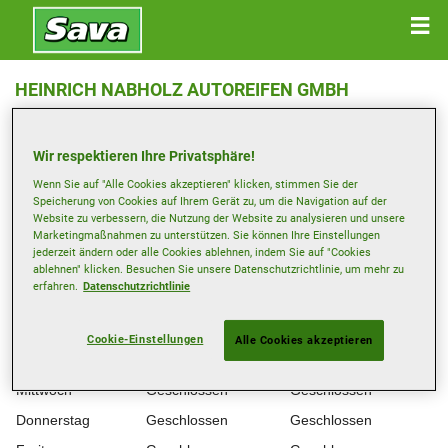
HEINRICH NABHOLZ AUTOREIFEN GMBH
Ostendstr. 62 , 90482 NÜRNBERG
Wir respektieren Ihre Privatsphäre!
Anfahrtsbeschreibung
Wenn Sie auf "Alle Cookies akzeptieren" klicken, stimmen Sie der
Speicherung von Cookies auf Ihrem Gerät zu, um die Navigation auf der
Website zu verbessern, die Nutzung der Website zu analysieren und unsere
Telefonnummer anzeigen
Marketingmaßnahmen zu unterstützen. Sie können Ihre Einstellungen
jederzeit ändern oder alle Cookies ablehnen, indem Sie auf "Cookies
nuernberg-ostend@nabholz.de
ablehnen" klicken. Besuchen Sie unsere Datenschutzrichtlinie, um mehr zu
erfahren.
Datenschutzrichtlinie
Öffnungszeiten
Montag
08:00-12:00
13:00-17:00
Cookie-Einstellungen
Alle Cookies akzeptieren
Dienstag
Geschlossen
Geschlossen
Mittwoch
Geschlossen
Geschlossen
Donnerstag
Geschlossen
Geschlossen