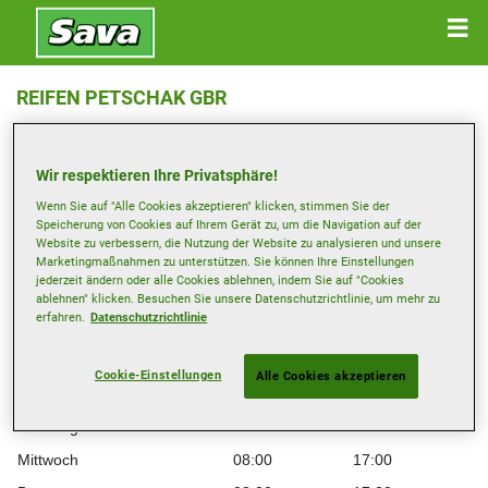
REIFEN PETSCHAK GBR
Wildecker Str. 13 , 99837 BERKA
Wir respektieren Ihre Privatsphäre!
Anfahrtsbeschreibung
Wenn Sie auf "Alle Cookies akzeptieren" klicken, stimmen Sie der
Speicherung von Cookies auf Ihrem Gerät zu, um die Navigation auf der
Website zu verbessern, die Nutzung der Website zu analysieren und unsere
Telefonnummer anzeigen
Marketingmaßnahmen zu unterstützen. Sie können Ihre Einstellungen
jederzeit ändern oder alle Cookies ablehnen, indem Sie auf "Cookies
info@reifen-petschak.de
ablehnen" klicken. Besuchen Sie unsere Datenschutzrichtlinie, um mehr zu
erfahren.
Datenschutzrichtlinie
Besuchen Sie die Website des Händlers
Öffnungszeiten
Cookie-Einstellungen
Alle Cookies akzeptieren
Montag
08:00
17:00
Dienstag
08:00
17:00
Mittwoch
08:00
17:00