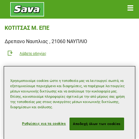
ΚΟΤΙΤΣΑΣ Μ. ΕΠΕ
Δρεπανο Ναυπλιας , 21060 ΝΑΥΠΛΙΟ
Λάβετε οδηγίες
Δείτε το τηλέφωνο
Χρησιμοποιούμε cookies ώστε η τοποθεσία μας να λειτουργεί σωστά, να
Ώρες λειτουργίας
εξατομικεύουμε περιεχόμενο και διαφημίσεις, να παρέχουμε λειτουργίες
μέσων κοινωνικής δικτύωσης και να αναλύουμε την κυκλοφορία μας.
Δευτέρα
08:00
20:00
Επίσης, κοινοποιούμε πληροφορίες σχετικά με την από μέρους σας χρήση
Τρίτη
08:00
20:00
της τοποθεσίας μας στους συνεργάτες μέσων κοινωνικής δικτύωσης,
διαφημίσεων και ανάλυσης.
Τετάρτη
08:00
20:00
Πέμπτη
08:00
20:00
Ρυθμίσεις για τα cookies
Αποδοχή όλων των cookies
Παρασκευή
08:00
20:00