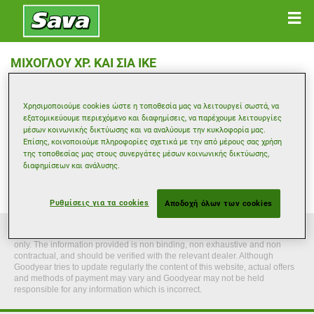
ΜΙΧΟΓΛΟΥ ΧΡ. ΚΑΙ ΣΙΑ ΙΚΕ
1Ο Χλμ Γιαννιτσων-Θεσσαλονικης , 58100 ΓΙΑΝΝΙΤΣΑ
Χρησιμοποιούμε cookies ώστε η τοποθεσία μας να λειτουργεί σωστά, να
εξατομικεύουμε περιεχόμενο και διαφημίσεις, να παρέχουμε λειτουργίες
Λάβετε οδηγίες
μέσων κοινωνικής δικτύωσης και να αναλύουμε την κυκλοφορία μας.
Επίσης, κοινοποιούμε πληροφορίες σχετικά με την από μέρους σας χρήση
της τοποθεσίας μας στους συνεργάτες μέσων κοινωνικής δικτύωσης,
Δείτε το τηλέφωνο
διαφημίσεων και ανάλυσης.
Διαδικτυακή τοποθεσία αντιπροσώπου
Ρυθμίσεις για τα cookies
Αποδοχή όλων των cookies
This website provides general information given for indicative purposes
only. The information provided is non binding, non exhaustive and non
contractual, and should be verified with the relevant dealer. Although
Goodyear tries to update regularly the content of this website, actual offers
and methods of payment may vary and Goodyear may not be held
responsible for any information which is incorrect.