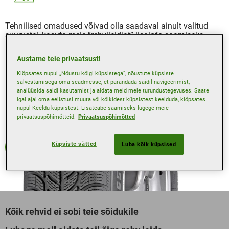
Tehnilised omadused võivad olla saadaval ainult valitud
suurustel, kasuta meie “rehvileidjat” lisainfo saamiseks.
Austame teie privaatsust!
Klõpsates nupul „Nõustu kõigi küpsistega”, nõustute küpsiste
salvestamisega oma seadmesse, et parandada saidil navigeerimist,
analüüsida saidi kasutamist ja aidata meid meie turundustegevuses. Saate
igal ajal oma eelistusi muuta või kõikidest küpsistest keelduda, klõpsates
nupul Keeldu küpsistest. Lisateabe saamiseks lugege meie
privaatsuspõhimõtteid.
Privaatsuspõhimõtted
Küpsiste sätted
Luba kõik küpsised
Talv
Kõik rehvid ei sobi teie sõidukile