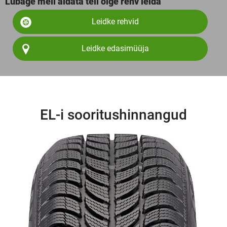
Lubage meil aidata teil õige rehv leida
Leidke rehvid
Leidke edasimüüja
EL-i sooritushinnangud