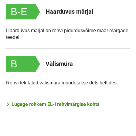
B-E
Haarduvus märjal
Haarduvus märjal on rehvi pidurdusvõime määr märgadel
teedel.
B
Välismüra
Rehvi tekitatud välismüra mõõdetakse detsibellides.
Lugege rohkem EL-i rehvimärgise kohta