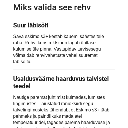
Miks valida see rehv
Suur läbisõit
Sava eskimo s3+ kestab kauem, säästes teie
raha. Rehvi konstruktsioon tagab ühtlase
kulumise üle pinna. Vastupidav turvisesegu
võimaldab rehvivahetuste vahel suuremat
läbisõitu.
Usaldusväärne haarduvus talvistel
teedel
Nautige paremat juhtimist külmades, lumistes
tingimustes. Täiustatud ränioksiidi segu
talvetingimusteks tähendab, et Eskimo s3+ jääb
pehmeks ja paindlikuks madalatel
temperatuuridel, tagades parema haarduvuse ja