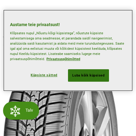
Veljekaitse
Austame teie privaatsust!
Klõpsates nupul „Nõustu kõigi küpsistega”, nõustute küpsiste
Tehnilised omadused võivad olla saadaval ainult valitud
salvestamisega oma seadmesse, et parandada saidil navigeerimist,
suurustel, kasuta meie “rehvileidjat” lisainfo saamiseks.
analüüsida saidi kasutamist ja aidata meid meie turundustegevuses. Saate
igal ajal oma eelistusi muuta või kõikidest küpsistest keelduda, klõpsates
nupul Keeldu küpsistest. Lisateabe saamiseks lugege meie
privaatsuspõhimõtteid.
Privaatsuspõhimõtted
Küpsiste sätted
Luba kõik küpsised
Talv