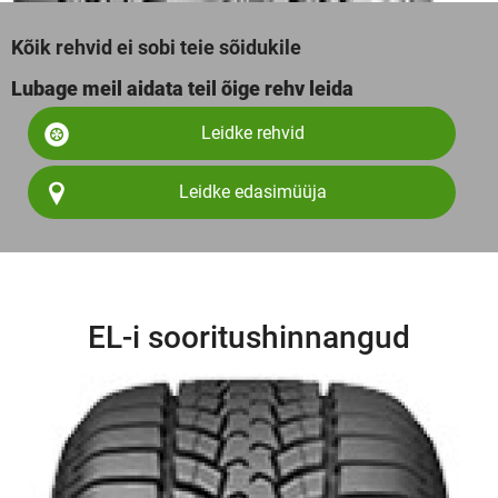
Kõik rehvid ei sobi teie sõidukile
Lubage meil aidata teil õige rehv leida
Leidke rehvid
Leidke edasimüüja
EL-i sooritushinnangud