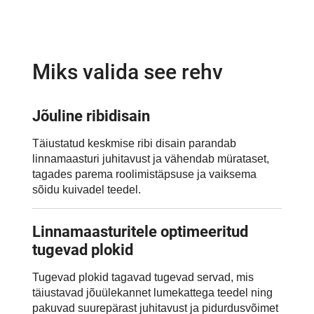
Miks valida see rehv
Jõuline ribidisain
Täiustatud keskmise ribi disain parandab
linnamaasturi juhitavust ja vähendab mürataset,
tagades parema roolimistäpsuse ja vaiksema
sõidu kuivadel teedel.
Linnamaasturitele optimeeritud
tugevad plokid
Tugevad plokid tagavad tugevad servad, mis
täiustavad jõuülekannet lumekattega teedel ning
pakuvad suurepärast juhitavust ja pidurdusvõimet