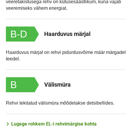
veeretakistusega rehv on kütusesäästlikum, kuna vajab
veeremiseks vähem energiat.
B-D
Haarduvus märjal
Haarduvus märjal on rehvi pidurdusvõime määr märgadel
teedel.
B
Välismüra
Rehvi tekitatud välismüra mõõdetakse detsibellides.
Lugege rohkem EL-i rehvimärgise kohta