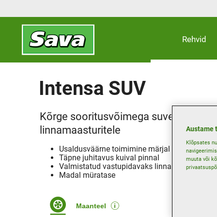
Rehvid
Intensa SUV
Kõrge sooritusvõimega suverehv kaa
linnamaasturitele
Austame t
Klõpsates nu
Usaldusväärne toimimine märjal pinnal
navigeerimis
Täpne juhitavus kuival pinnal
muuta või kõ
Valmistatud vastupidavaks linnamaasturite j
privaatsuspõ
Madal müratase
Maanteel