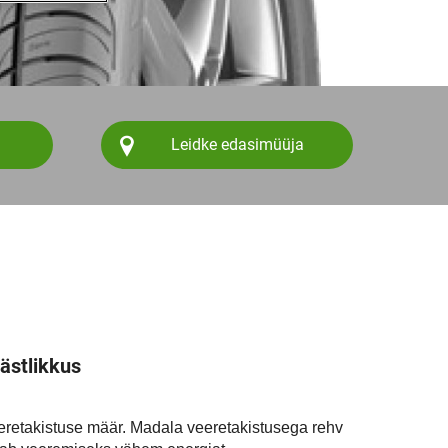
Leidke edasimüüja
ästlikkus
eretakistuse määr. Madala veeretakistusega rehv