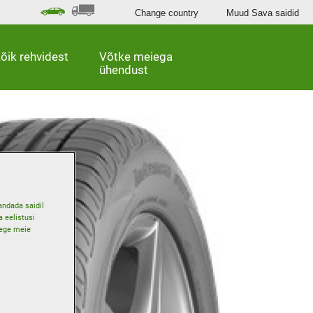
Change country
Muud Sava saidid
õik rehvidest
Võtke meiega
ühendust
andada saidil
 eelistusi
gege meie