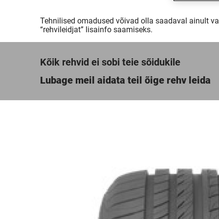
Tehnilised omadused võivad olla saadaval ainult val
“rehvileidjat” lisainfo saamiseks.
Kõik rehvid ei sobi teie sõidukile
Lubage meil aidata teil õige rehv leida