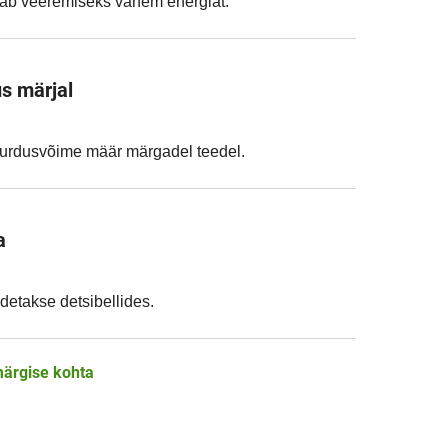
jab veeremiseks vähem energiat.
s märjal
durdusvõime määr märgadel teedel.
a
detakse detsibellides.
ärgise kohta