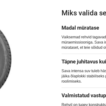
Miks valida s
Madal müratase
Vaiksemad rehvid tagava
müraemissiooniga. Sava in
mürataset, et teie sõidud
Täpne juhitavus kui
Sava intensa suv tuleb hä
jäika õlaplokki stabiilseks
roolimiseks.
Valmistatud vastup
Rehvil on tugev konstrukt