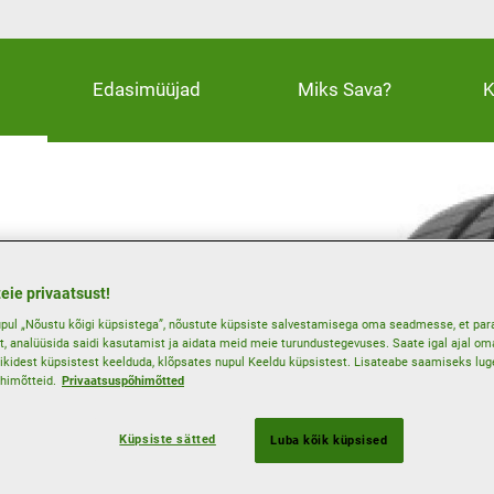
Edasimüüjad
Miks Sava?
K
saegsetele
eie privaatsust!
pul „Nõustu kõigi küpsistega”, nõustute küpsiste salvestamisega oma seadmesse, et par
t, analüüsida saidi kasutamist ja aidata meid meie turundustegevuses. Saate igal ajal oma
ikidest küpsistest keelduda, klõpsates nupul Keeldu küpsistest. Lisateabe saamiseks lu
aoks
himõtteid.
Privaatsuspõhimõtted
Küpsiste sätted
Luba kõik küpsised
Veljekaitse
Suvi