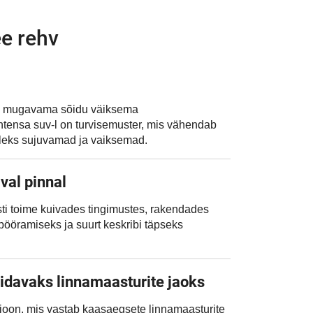
ee rehv
d mugavama sõidu väiksema
tensa suv-l on turvisemuster, mis vähendab
 oleks sujuvamad ja vaiksemad.
val pinnal
sti toime kuivades tingimustes, rakendades
 pööramiseks ja suurt keskribi täpseks
idavaks linnamaasturite jaoks
sioon, mis vastab kaasaegsete linnamaasturite