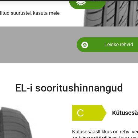
itud suurustel, kasuta meie
Leidke rehvid
EL-i sooritushinnangud
C
Kütusesä
Kütusesäästlikkus on rehvi ve