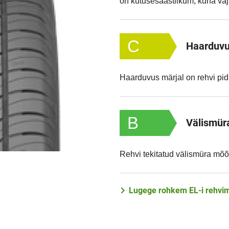
on kütusesäästlikum, kuna va
C
Haarduvu
Haarduvus märjal on rehvi pi
B
Välismür
Rehvi tekitatud välismüra mõõ
Lugege rohkem EL-i rehvim