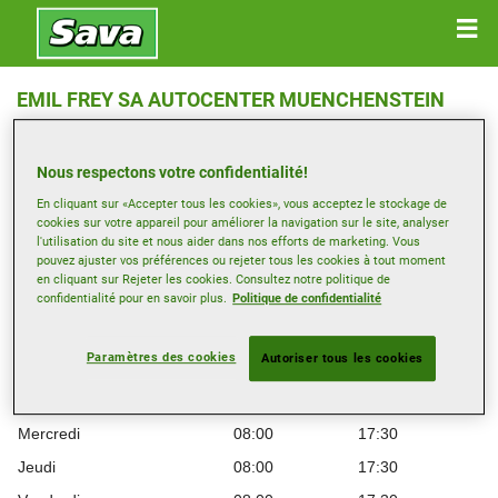
EMIL FREY SA AUTOCENTER MUENCHENSTEIN
CHEMIN. DE CLOSALET 19 , 1023 CRISSIER
Nous respectons votre confidentialité!
Ouvrir directions
En cliquant sur «Accepter tous les cookies», vous acceptez le stockage de
cookies sur votre appareil pour améliorer la navigation sur le site, analyser
l'utilisation du site et nous aider dans nos efforts de marketing. Vous
Voir numéro de téléphone
pouvez ajuster vos préférences ou rejeter tous les cookies à tout moment
en cliquant sur Rejeter les cookies. Consultez notre politique de
crissier@emilfrey.ch
confidentialité pour en savoir plus.
Politique de confidentialité
Heures d’ouverture
Paramètres des cookies
Autoriser tous les cookies
Montag
08:00
17:30
Mardi
08:00
17:30
Mercredi
08:00
17:30
Jeudi
08:00
17:30