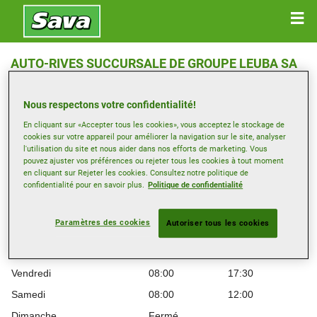
AUTO-RIVES SUCCURSALE DE GROUPE LEUBA SA
RUE DE LAUSANNE 45 , 1110 MORGES
Nous respectons votre confidentialité!
Ouvrir directions
En cliquant sur «Accepter tous les cookies», vous acceptez le stockage de
cookies sur votre appareil pour améliorer la navigation sur le site, analyser
l'utilisation du site et nous aider dans nos efforts de marketing. Vous
pouvez ajuster vos préférences ou rejeter tous les cookies à tout moment
Heures d’ouverture
en cliquant sur Rejeter les cookies. Consultez notre politique de
confidentialité pour en savoir plus.
Politique de confidentialité
Montag
08:00
17:30
Mardi
08:00
17:30
Paramètres des cookies
Autoriser tous les cookies
Mercredi
08:00
17:30
Jeudi
08:00
17:30
Vendredi
08:00
17:30
Samedi
08:00
12:00
Dimanche
Fermé