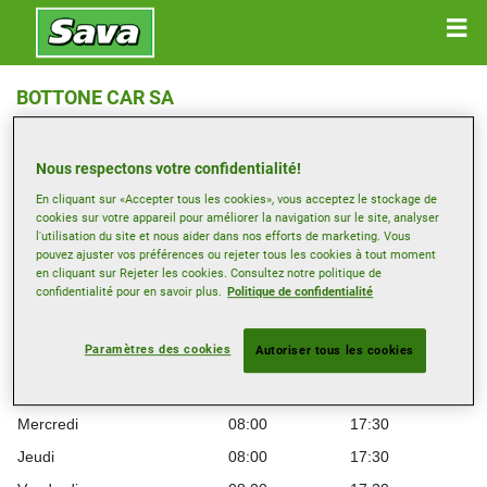
BOTTONE CAR SA
RUE DES FLÉCHÈRES 1 , 1274 SIGNY
Nous respectons votre confidentialité!
Ouvrir directions
En cliquant sur «Accepter tous les cookies», vous acceptez le stockage de
cookies sur votre appareil pour améliorer la navigation sur le site, analyser
l'utilisation du site et nous aider dans nos efforts de marketing. Vous
Voir numéro de téléphone
pouvez ajuster vos préférences ou rejeter tous les cookies à tout moment
en cliquant sur Rejeter les cookies. Consultez notre politique de
info@garage-bottone.ch
confidentialité pour en savoir plus.
Politique de confidentialité
Heures d’ouverture
Paramètres des cookies
Autoriser tous les cookies
Montag
08:00
17:30
Mardi
08:00
17:30
Mercredi
08:00
17:30
Jeudi
08:00
17:30