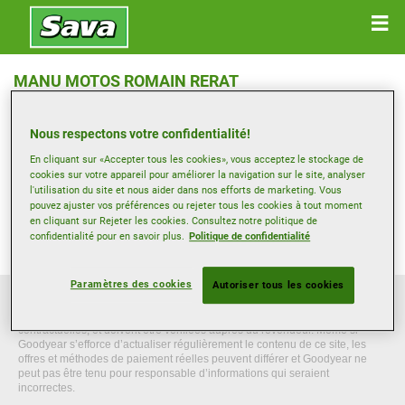
MANU MOTOS ROMAIN RERAT
ROUTE CANTONALE 1F , 2922 COURCHAVON
Nous respectons votre confidentialité!
Ouvrir directions
En cliquant sur «Accepter tous les cookies», vous acceptez le stockage de
cookies sur votre appareil pour améliorer la navigation sur le site, analyser
l'utilisation du site et nous aider dans nos efforts de marketing. Vous
pouvez ajuster vos préférences ou rejeter tous les cookies à tout moment
Voir numéro de téléphone
en cliquant sur Rejeter les cookies. Consultez notre politique de
romain.rerat@manu-motos.ch
confidentialité pour en savoir plus.
Politique de confidentialité
Paramètres des cookies
Autoriser tous les cookies
Ce site web donne des informations générales à titre indicatif uniquement.
Les informations présentées ne sont ni contraignantes, ni exhaustives ou
contractuelles, et doivent être vérifiées auprès du revendeur. Même si
Goodyear s’efforce d’actualiser régulièrement le contenu de ce site, les
offres et méthodes de paiement réelles peuvent différer et Goodyear ne
peut pas être tenu pour responsable d’informations qui seraient
incorrectes.