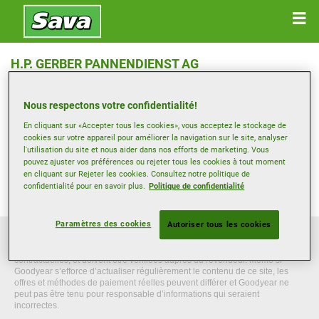
H.P. GERBER PANNENDIENST AG
WANKDORFFELDSTRASSE 88 , 3014 BERN
Nous respectons votre confidentialité!
Ouvrir directions
En cliquant sur «Accepter tous les cookies», vous acceptez le stockage de
cookies sur votre appareil pour améliorer la navigation sur le site, analyser
l'utilisation du site et nous aider dans nos efforts de marketing. Vous
pouvez ajuster vos préférences ou rejeter tous les cookies à tout moment
Voir numéro de téléphone
en cliquant sur Rejeter les cookies. Consultez notre politique de
info@hp-gerber.ch
confidentialité pour en savoir plus.
Politique de confidentialité
Paramètres des cookies
Autoriser tous les cookies
Ce site web donne des informations générales à titre indicatif uniquement.
Les informations présentées ne sont ni contraignantes, ni exhaustives ou
contractuelles, et doivent être vérifiées auprès du revendeur. Même si
Goodyear s’efforce d’actualiser régulièrement le contenu de ce site, les
offres et méthodes de paiement réelles peuvent différer et Goodyear ne
peut pas être tenu pour responsable d’informations qui seraient
incorrectes.