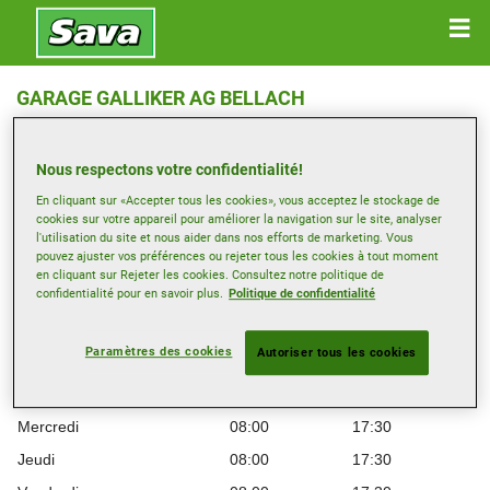
GARAGE GALLIKER AG BELLACH
RÖMERSTR. 8 , 4512 BELLACH
Nous respectons votre confidentialité!
Ouvrir directions
En cliquant sur «Accepter tous les cookies», vous acceptez le stockage de
cookies sur votre appareil pour améliorer la navigation sur le site, analyser
l'utilisation du site et nous aider dans nos efforts de marketing. Vous
Voir numéro de téléphone
pouvez ajuster vos préférences ou rejeter tous les cookies à tout moment
en cliquant sur Rejeter les cookies. Consultez notre politique de
galliker.bellach@carplanet.ch
confidentialité pour en savoir plus.
Politique de confidentialité
Heures d’ouverture
Paramètres des cookies
Autoriser tous les cookies
Montag
08:00
17:30
Mardi
08:00
17:30
Mercredi
08:00
17:30
Jeudi
08:00
17:30