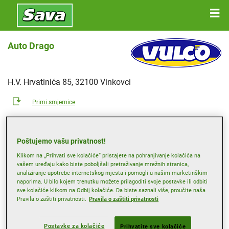
Auto Drago
H.V. Hrvatinića 85, 32100 Vinkovci
Primi smjernice
Pogledaj broj telefona
Poštujemo vašu privatnost!
Internetska stranica distributera
Klikom na „Prihvati sve kolačiće“ pristajete na pohranjivanje kolačića na
vašem uređaju kako biste poboljšali pretraživanje mrežnih stranica,
Radno vrijeme
analiziranje upotrebe internetskog mjesta i pomogli u našim marketinškim
naporima. U bilo kojem trenutku možete prilagoditi svoje postavke ili odbiti
Ponedjeljak
08:00
20:00
sve kolačiće klikom na Odbij kolačiće. Da biste saznali više, proučite naša
Utorak
08:00
20:00
Pravila o zaštiti privatnosti.
Pravila o zaštiti privatnosti
Srijeda
08:00
20:00
Postavke za kolačiće
Prihvatite sve kolačiće
Četvrtak
08:00
20:00