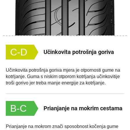
C-D
Učinkovita potrošnja goriva
Učinkovita potrošnja goriva mjera je otpornosti gume na
kotrljanje. Guma s niskim otporom kotrljanja učinkovitije
troši gorivo jer treba manje energije za kotrljanje.
B-C
Prianjanje na mokrim cestama
Prianjanje na mokrom znači sposobnost kočenja gume