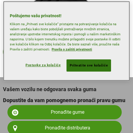
Poštujemo vašu privatnost!
Klikom na „Prihvati sve kolačiće“ pristajete na pohranjivanje kolačića na
vašem uređaju kako biste poboljšali pretraživanje mrežnih stranica,
analiziranje upotrebe internetskog mjesta i pomogli u našim marketinškim
naporima. U bilo kojem trenutku možete prilagoditi svoje postavke ili odbiti
sve kolačiće klikom na Odbij kolačiće. Da biste saznali više, proučite naša
Pravila o zaštiti privatnosti.
Pravila o zaštiti privatnosti
Ljeto
Postavke za kolačiće
Prihvatite sve kolačiće
Vašem vozilu ne odgovara svaka guma
Dopustite da vam pomognemo pronaći pravu gumu
Pronađite gume
Pronađite distributera