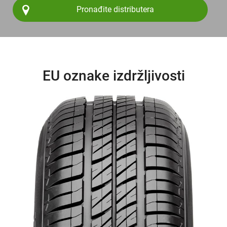
Pronađite distributera
EU oznake izdržljivosti