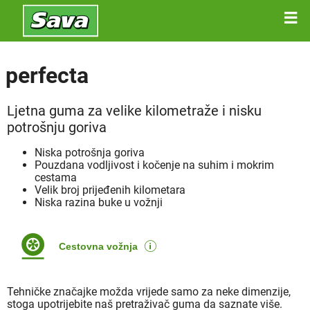
perfecta
Ljetna guma za velike kilometraže i nisku
potrošnju goriva
Niska potrošnja goriva
Pouzdana vodljivost i kočenje na suhim i mokrim
cestama
Velik broj prijeđenih kilometara
Niska razina buke u vožnji
Cestovna vožnja
Tehničke značajke možda vrijede samo za neke dimenzije,
stoga upotrijebite naš pretraživač guma da saznate više.