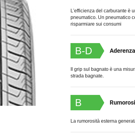
L'efficienza del carburante è 
pneumatico. Un pneumatico co
risparmiare sui consumi
B-D
Aderenza
Il grip sul bagnato è una misu
strada bagnate.
B
Rumorosi
La rumorosità esterna generat