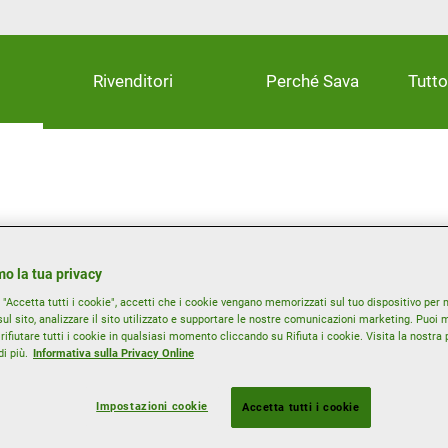
Rivenditori
Perché Sava
Tutto
edicato ai conducenti
à/prezzo in grado di
o la tua privacy
bili sull’asciutto, un
"Accetta tutti i cookie", accetti che i cookie vengano memorizzati sul tuo dispositivo per m
prestazioni sul bagnato
ul sito, analizzare il sito utilizzato e supportare le nostre comunicazioni marketing. Puoi m
rifiutare tutti i cookie in qualsiasi momento cliccando su Rifiuta i cookie. Visita la nostra 
i più.
Informativa sulla Privacy Online
tto, anche con carichi pesanti
ffre grande valore in termini
Impostazioni cookie
Accetta tutti i cookie