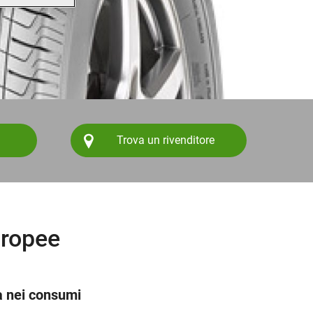
Trova un rivenditore
uropee
a nei consumi