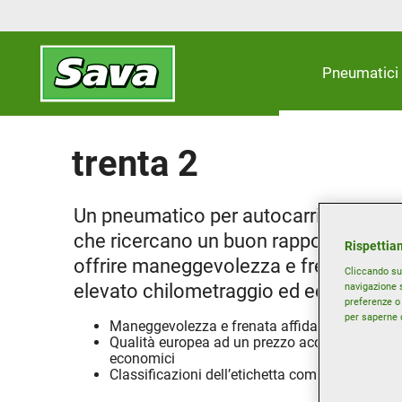
Pneumatici
trenta 2
Un pneumatico per autocarri leggeri d
che ricercano un buon rapporto qualit
Rispettiam
offrire maneggevolezza e frenata affida
Cliccando su 
elevato chilometraggio ed eccellenti 
navigazione s
preferenze o 
per saperne d
Maneggevolezza e frenata affidabili sull’asciu
Qualità europea ad un prezzo accessibile che o
economici
Classificazioni dell’etichetta competitive*