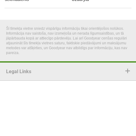
Šī tīmekļa vietne sniedz vispārīgu informāciju tikai orientējošos nolūkos.
Informācija nav saistoša, nav izsmeļoša un nerada līgumsaistības, un tā
jāpārbauda kopā ar attiecīgo pārdevēju. Lai arī Goodyear cenšas regulāri
atjaunināt šīs tīmekļa vietnes saturu, faktiskie piedāvājumi un maksājumu
metodes var atšķirties, un Goodyear nav atbildīgs par informāciju, kas nav
pareiza.
Legal Links