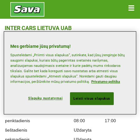
INTER CARS LIETUVA UAB
Eišiškių Pl. , 02184 VILNIUS
Mes gerbiame jūsų privatumą!
Žemėlapis
Spustelėdami „Priimti visus slapukus“, sutinkate, kad jūsų įrenginyje būtų
saugomi slapukai, kuriais būtų pagerintas svetainės naršymas,
analizuojamas naudojimasis svetaine ir kurie padėtų mums rinkodaros
tikslais. Galite bet kada koreguoti savo nuostatas arba atmesti visus
Darbo laikas
slapukus spustelėdami „Atmesti slapukus“. Norėdami gauti daugiau
informacijos, peržiūrėkite mūsų privatumo politiką.
Privatumo politika
Montag
08:00
17:00
antradienis
08:00
17:00
Slapukų nustatymai
Leisti visus slapukus
trečiadienis
08:00
17:00
ketvirtadienis
08:00
17:00
penktadienis
08:00
17:00
šeštadienis
Uždaryta
sekmadienis
Uždaryta