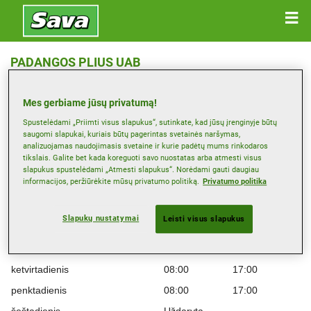
PADANGOS PLIUS UAB
Dubysos G. 25, 91181 KLAIPĖDA
Mes gerbiame jūsų privatumą!
Žemėlapis
Spustelėdami „Priimti visus slapukus“, sutinkate, kad jūsų įrenginyje būtų
saugomi slapukai, kuriais būtų pagerintas svetainės naršymas,
analizuojamas naudojimasis svetaine ir kurie padėtų mums rinkodaros
tikslais. Galite bet kada koreguoti savo nuostatas arba atmesti visus
Platintojo interneto svetainė
slapukus spustelėdami „Atmesti slapukus“. Norėdami gauti daugiau
informacijos, peržiūrėkite mūsų privatumo politiką.
Privatumo politika
Darbo laikas
Montag
08:00
17:00
Slapukų nustatymai
Leisti visus slapukus
antradienis
08:00
17:00
trečiadienis
08:00
17:00
ketvirtadienis
08:00
17:00
penktadienis
08:00
17:00