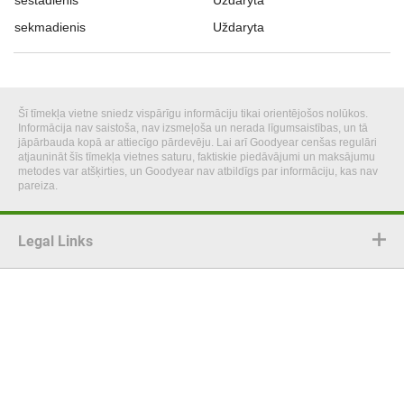
šeštadienis
Uždaryta
sekmadienis
Uždaryta
Šī tīmekļa vietne sniedz vispārīgu informāciju tikai orientējošos nolūkos.
Informācija nav saistoša, nav izsmeļoša un nerada līgumsaistības, un tā
jāpārbauda kopā ar attiecīgo pārdevēju. Lai arī Goodyear cenšas regulāri
atjaunināt šīs tīmekļa vietnes saturu, faktiskie piedāvājumi un maksājumu
metodes var atšķirties, un Goodyear nav atbildīgs par informāciju, kas nav
pareiza.
Legal Links